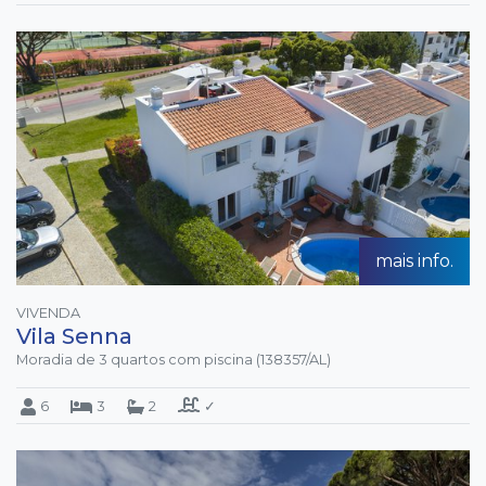
mais info.
VIVENDA
Vila Senna
Moradia de 3 quartos com piscina (138357/AL)
6
3
2
✓