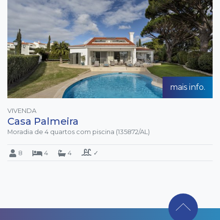
mais info.
VIVENDA
Casa Palmeira
Moradia de 4 quartos com piscina (135872/AL)
8
4
4
✓